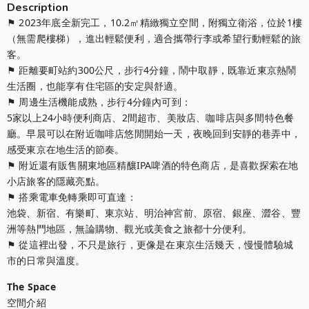
Description
⚑ 2023年底全新完工，10.2㎡精緻獨立空間，附獨立衛浴，位於1樓
（無需爬樓梯），進出輕鬆便利，適合攜帶行李或希望行動輕鬆的旅
客。

⚑ 距離要町站約300公尺，步行4分鐘，鬧中取靜，既靠近東京熱鬧
生活圈，也能享有住宅區的安定與舒適。

⚑ 周邊生活機能成熟，步行4分鐘內可到：

5家以上24小時便利商店、2間超市、美妝店、咖啡店與多間特色餐
廳。早晨可以在附近咖啡店悠閒開始一天，夜晚回到安靜的巷弄中，
感受東京在地生活的節奏。

⚑ 附近還有販售關東地區精釀IPA啤酒的特色商店，是喜歡探索在地
小店旅客的隱藏亮點。

⚑ 搭乘電車免轉乘即可直達：

池袋、新宿、有樂町、東京站、明治神宮前、原宿、銀座、澀谷、豐
洲等熱門地區，無論購物、觀光或美食之旅都十分便利。

⚑ 從這裡出發，不只是旅行，更像是在東京生活幾天，慢慢體驗城
市的日常與溫度。
The Space
空間介紹
