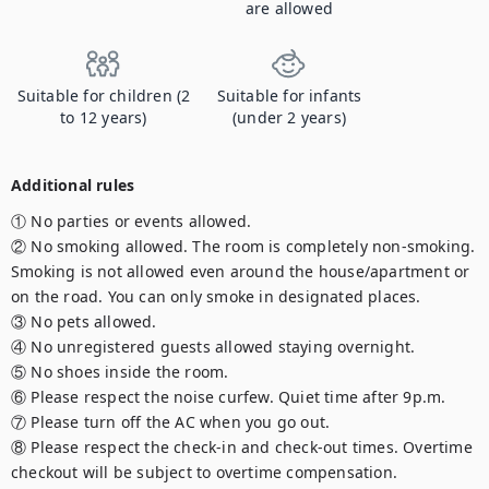
are allowed
Suitable for children (2
Suitable for infants
to 12 years)
(under 2 years)
Additional rules
① No parties or events allowed.

② No smoking allowed. The room is completely non-smoking. 
Smoking is not allowed even around the house/apartment or 
on the road. You can only smoke in designated places.

③ No pets allowed.

④ No unregistered guests allowed staying overnight.

⑤ No shoes inside the room.

⑥ Please respect the noise curfew. Quiet time after 9p.m.

⑦ Please turn off the AC when you go out.

⑧ Please respect the check-in and check-out times. Overtime 
checkout will be subject to overtime compensation.
