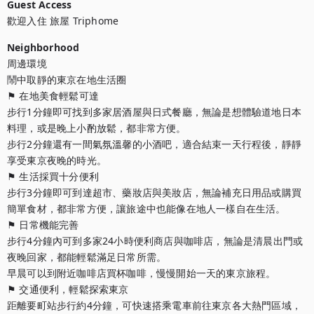
Guest Access
歡迎入住 旅屋 Triphome
Neighborhood
周邊環境

鬧中取靜的東京在地生活圈

⚑ 在地美食輕鬆可達

步行1分鐘即可找到多家居酒屋與日式餐廳，無論是想體驗道地日本
料理，或是晚上小酌放鬆，都非常方便。

步行2分鐘還有一間氣氛溫馨的小酒吧，適合結束一天行程後，靜靜
享受東京夜晚的時光。

⚑ 生活採買十分便利

步行3分鐘即可到達超市、藥妝店與美妝店，無論補充日用品或購買
簡單食材，都非常方便，讓旅途中也能像在地人一樣自在生活。

⚑ 日常機能完善

步行4分鐘內可到多家24小時便利商店與咖啡店，無論是清晨出門或
夜晚回家，都能輕鬆滿足日常所需。

早晨可以到附近咖啡店買杯咖啡，慢慢開始一天的東京旅程。

⚑ 交通便利，輕鬆探索東京

距離要町站步行約4分鐘，可快速搭乘電車前往東京各大熱門區域，