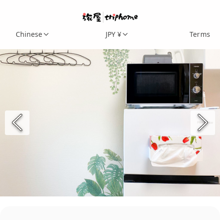
Chinese
JPY ¥
Terms