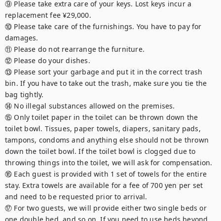
⑨ Please take extra care of your keys. Lost keys incur a 
replacement fee ¥29,000.

⑩ Please take care of the furnishings. You have to pay for 
damages.

⑪ Please do not rearrange the furniture.

⑫ Please do your dishes.

⑬ Please sort your garbage and put it in the correct trash 
bin. If you have to take out the trash, make sure you tie the 
bag tightly.

⑭ No illegal substances allowed on the premises.

⑮ Only toilet paper in the toilet can be thrown down the 
toilet bowl. Tissues, paper towels, diapers, sanitary pads, 
tampons, condoms and anything else should not be thrown 
down the toilet bowl. If the toilet bowl is clogged due to 
throwing things into the toilet, we will ask for compensation.

⑯ Each guest is provided with 1 set of towels for the entire 
stay. Extra towels are available for a fee of 700 yen per set 
and need to be requested prior to arrival.

⑰ For two guests, we will provide either two single beds or 
one double bed, and so on. If you need to use beds beyond 