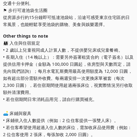
交通十分便利。

⚑ 步行可達池袋生活圈

從房源步行約15分鐘即可抵達池袋站，沿途可感受東京住宅區的日
常風景，也能輕鬆享受池袋的購物、美食與娛樂選擇。
Other things to note
👨‍👩‍👧 入住與住宿規定

• 2 歲以上兒童視同成人計算人數，不提供嬰兒床或兒童餐椅。

• 長期入住（14 晚以上）：需要另外簽署租賃合約（電子簽名）以及
提供信用卡押金（金額為 100,000 日圓起，依房型與天數而定，請
先向我們諮詢）；每月水電瓦斯費用最高使用額度為 12,000 日圓，
如有超出部分需額外收費。每兩週安排一次更換床單被套（每次 
2,300 日圓），若住宿期間使用超過兩張床位，視實際情況另行收取
額外清潔費用。

• 若住宿期間日常消耗品用完，請自行購買補充。

🛋️ 床鋪與寢具

• 床鋪依入住人數提供（例如：2 位住客提供一張雙人床）。

• 若住客希望使用超過入住人數的床位，需加收床品使用費（例如：
2 位住客使用 2 張床，每張加收 2,000 日圓）。
