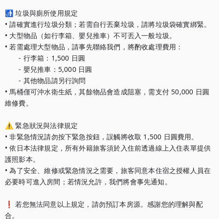
🚮 垃圾與廁所使用規定

• 請確實進行垃圾分類；若需自行丟棄垃圾，請將垃圾袋確實綁緊。

• 大型物品（如行李箱、嬰兒推車）不可丟入一般垃圾。

• 若需處理大型物品，請事先聯絡我們，將酌收處理費用：

　　- 行李箱：1,500 日圓

　　- 嬰兒推車：5,000 日圓

　　- 其他物品請另行詢問

• 馬桶僅可沖水衛生紙，其餘物品會造成阻塞，需支付 50,000 日圓
維修費。

⚠️ 緊急狀況與法律規定

• 非緊急情況請勿按下緊急按鈕，誤觸將收取 1,500 日圓費用。

• 依日本法律規定，所有外籍旅客須於入住前透過線上入住表單提供
護照影本。

• 為了安全、維修或緊急情況之需要，旅客同意本住宿之授權人員在
必要時可進入房間；若情況允許，我們將會事先通知。

❗ 若您無法同意以上規定，請勿預訂本房源。感謝您的理解與配
合。				