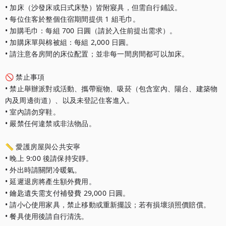
• 加床（沙發床或日式床墊）皆附寢具，但需自行鋪設。

• 每位住客於整個住宿期間提供 1 組毛巾。

• 加購毛巾：每組 700 日圓（請於入住前提出需求）。

• 加購床單與棉被組：每組 2,000 日圓。

• 請注意各房間的床位配置；並非每一間房間都可以加床。

🚫 禁止事項

• 禁止舉辦派對或活動、攜帶寵物、吸菸（包含室內、陽台、建築物
內及周邊街道）、以及未登記住客進入。

• 室內請勿穿鞋。

• 嚴禁任何違禁或非法物品。

📏 愛護房屋與公共安寧

• 晚上 9:00 後請保持安靜。

• 外出時請關閉冷暖氣。

• 延遲退房將產生額外費用。

• 鑰匙遺失需支付補發費 29,000 日圓。

• 請小心使用家具，禁止移動或重新擺設；若有損壞須照價賠償。

• 餐具使用後請自行清洗。
