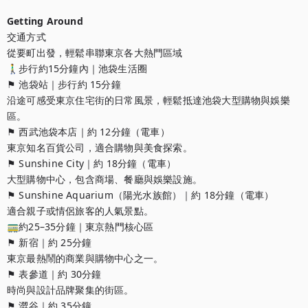
Getting Around
交通方式

從要町出發，輕鬆串聯東京各大熱門區域

🚶‍♂️步行約15分鐘內｜池袋生活圈

⚑ 池袋站｜步行約 15分鐘

沿途可感受東京住宅街的日常風景，輕鬆抵達池袋大型購物與娛樂
區。

⚑ 西武池袋本店｜約 12分鐘（電車）

東京知名百貨公司，適合購物與美食探索。

⚑ Sunshine City｜約 18分鐘（電車）

大型購物中心，包含商場、餐廳與娛樂設施。

⚑ Sunshine Aquarium（陽光水族館）｜約 18分鐘（電車）

適合親子或情侶旅客的人氣景點。

🚃約25–35分鐘｜東京熱門核心區

⚑ 新宿｜約 25分鐘

東京最熱鬧的商業與購物中心之一。

⚑ 表參道｜約 30分鐘

時尚與設計品牌聚集的街區。

⚑ 澀谷｜約 35分鐘
