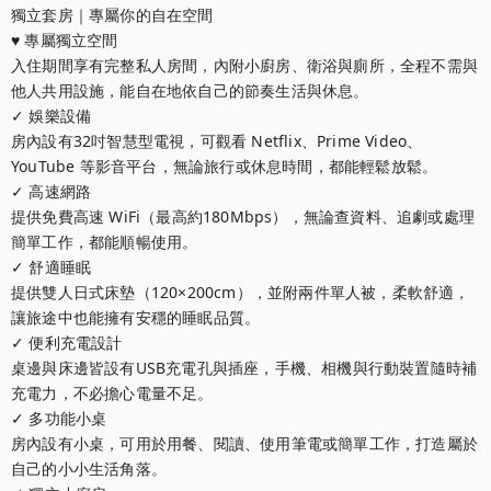
獨立套房｜專屬你的自在空間

♥︎ 專屬獨立空間

入住期間享有完整私人房間，內附小廚房、衛浴與廁所，全程不需與
他人共用設施，能自在地依自己的節奏生活與休息。

✓ 娛樂設備

房內設有32吋智慧型電視，可觀看 Netflix、Prime Video、
YouTube 等影音平台，無論旅行或休息時間，都能輕鬆放鬆。

✓ 高速網路

提供免費高速 WiFi（最高約180Mbps），無論查資料、追劇或處理
簡單工作，都能順暢使用。

✓ 舒適睡眠

提供雙人日式床墊（120×200cm），並附兩件單人被，柔軟舒適，
讓旅途中也能擁有安穩的睡眠品質。

✓ 便利充電設計

桌邊與床邊皆設有USB充電孔與插座，手機、相機與行動裝置隨時補
充電力，不必擔心電量不足。

✓ 多功能小桌

房內設有小桌，可用於用餐、閱讀、使用筆電或簡單工作，打造屬於
自己的小小生活角落。
