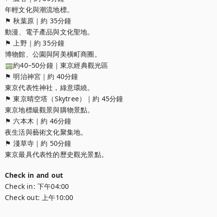
年輕文化與潮流地標。

⚑ 秋葉原｜約 35分鐘

動漫、電子產品與文化聖地。

⚑ 上野｜約 35分鐘

博物館、公園與阿美橫町商圈。

🚃約40–50分鐘｜東京經典觀光區

⚑ 明治神宮｜約 40分鐘

東京代表性神社，綠意環繞。

⚑ 東京晴空塔（Skytree）｜約 45分鐘

東京地標級觀景與購物景點。

⚑ 六本木｜約 46分鐘

夜生活與藝術文化聚集地。

⚑ 淺草寺｜約 50分鐘

東京最具代表性的歷史觀光景點。
Check in and out
Check in:
下午04:00
Check out:
上午10:00