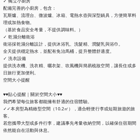
✓ 獨立小廚房

配備完善的小廚房，包含：

瓦斯爐、流理台、微波爐、冰箱、電熱水壺與深型鍋具，方便簡單料
理或加熱食物。

（基於食品安全考量，不提供調味料。）

✓ 乾濕分離衛浴

衛浴採乾濕分離設計，提供沐浴乳、洗髮精、潤髮乳與浴巾。

全天提供穩定熱水，並配有免治馬桶，提升整體舒適度。

✓ 洗衣設備

提供洗衣機、洗衣精、曬衣架、吹風機與簡易梳妝空間，讓長住或多
日旅行更加便利。

空間大小提醒

♥︎♥︎貼心提醒｜關於空間大小♥︎♥︎

我們希望每位旅客都能擁有舒適的住宿體驗。

✓✓本房型為精緻型空間（10.2㎡），適合輕便行李或短期旅遊的旅
客。

若您攜帶大型或多件行李，建議事先考量收納空間，以確保住宿期間
依然能自在活動與休息。