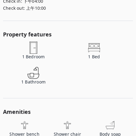
Check in:
下午04:00
Check out:
上午10:00
Property features
1
Bedroom
1
Bed
1
Bathroom
Amenities
Shower bench
Shower chair
Body soap