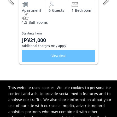
Apartment
6 Guests
1 Bedroom
1.5 Bathrooms
Starting from
JP¥21,000
Additional charges may apply
View deal
This website uses cookies. We use cookies to personalise
Triphome 旅屋
content and ads, to provide social media features and to
2-chōme-13-6 Ōkubo, Shinjuku City, Tokyo 169-0072日本
analyse our traffic. We also share information about your
use of our site with our social media, advertising and
service@triphome.jp
analytics partners who may combine it with other
+81 8025260247