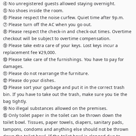
④ No unregistered guests allowed staying overnight.

⑤ No shoes inside the room.

⑥ Please respect the noise curfew. Quiet time after 9p.m.

⑦ Please turn off the AC when you go out.

⑧ Please respect the check-in and check-out times. Overtime 
checkout will be subject to overtime compensation.

⑨ Please take extra care of your keys. Lost keys incur a 
replacement fee ¥29,000.

⑩ Please take care of the furnishings. You have to pay for 
damages.

⑪ Please do not rearrange the furniture.

⑫ Please do your dishes.

⑬ Please sort your garbage and put it in the correct trash 
bin. If you have to take out the trash, make sure you tie the 
bag tightly.

⑭ No illegal substances allowed on the premises.

⑮ Only toilet paper in the toilet can be thrown down the 
toilet bowl. Tissues, paper towels, diapers, sanitary pads, 
tampons, condoms and anything else should not be thrown 