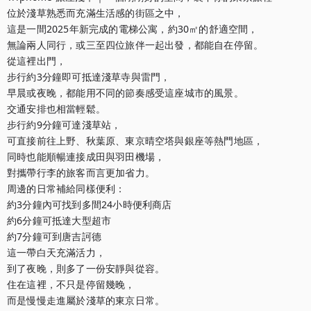
位於淺草熟悉而充滿生活感的街區之中，

這是一間2025年新完成的電梯公寓，約30㎡的舒適空間，

無論兩人同行，或三至四位旅伴一起出發，都能自在停留。

從這裡出門，

步行約3分鐘即可抵達淺草寺與雷門，

早晨或夜晚，都能用不同的節奏感受這座城市的風景。

交通安排也相當輕鬆。

步行約9分鐘可達淺草站，

可直接前往上野、秋葉原、東京晴空塔與銀座等熱門地區，

同時也能順暢連接成田與羽田機場，

對攜帶行李的旅客而言更加省力。

周邊的日常補給同樣便利：

約3分鐘內可找到多間24小時便利商店

約6分鐘可抵達大型超市

約7分鐘可到唐吉訶德

這一帶白天充滿活力，

到了夜晚，則多了一份安靜與從容。

住在這裡，不只是停留幾晚，

而是慢慢走進屬於淺草的東京日常。