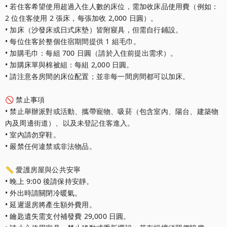
• 若住客希望使用超過入住人數的床位，需加收床品使用費（例如：
2 位住客使用 2 張床，每張加收 2,000 日圓）。

• 加床（沙發床或日式床墊）皆附寢具，但需自行鋪設。

• 每位住客於整個住宿期間提供 1 組毛巾。

• 加購毛巾：每組 700 日圓（請於入住前提出需求）。

• 加購床單與棉被組：每組 2,000 日圓。

• 請注意各房間的床位配置；並非每一間房間都可以加床。

🚫 禁止事項

• 禁止舉辦派對或活動、攜帶寵物、吸菸（包含室內、陽台、建築物
內及周邊街道）、以及未登記住客進入。

• 室內請勿穿鞋。

• 嚴禁任何違禁或非法物品。

📏 愛護房屋與公共安寧

• 晚上 9:00 後請保持安靜。

• 外出時請關閉冷暖氣。

• 延遲退房將產生額外費用。

• 鑰匙遺失需支付補發費 29,000 日圓。
