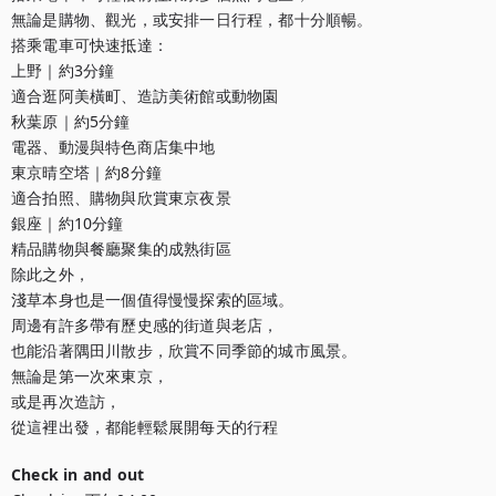
無論是購物、觀光，或安排一日行程，都十分順暢。

搭乘電車可快速抵達：

上野｜約3分鐘

適合逛阿美橫町、造訪美術館或動物園

秋葉原｜約5分鐘

電器、動漫與特色商店集中地

東京晴空塔｜約8分鐘

適合拍照、購物與欣賞東京夜景

銀座｜約10分鐘

精品購物與餐廳聚集的成熟街區

除此之外，

淺草本身也是一個值得慢慢探索的區域。

周邊有許多帶有歷史感的街道與老店，

也能沿著隅田川散步，欣賞不同季節的城市風景。

無論是第一次來東京，

或是再次造訪，

從這裡出發，都能輕鬆展開每天的行程
Check in and out