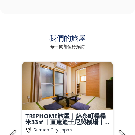
我們的旅屋
每一間都值得探訪
TRIPHOME旅屋｜錦糸町榻榻
米33㎡｜直達迪士尼與機場｜
一樓便利｜車站6分鐘
Sumida City, Japan