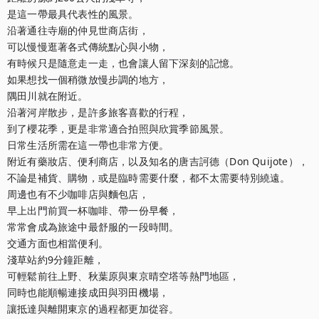
是這一帶最具代表性的風景。

沿著通往寺廟的仲見世商店街，

可以慢慢逛著各式傳統點心與小物，

有時候只是隨意走一走，也會讓人留下深刻的記憶。

如果想找一個稍微放慢步調的地方，

隅田川就在附近。

沿著河岸散步，是許多旅客喜歡的行程，

到了櫻花季，更是非常適合拍照與欣賞季節風景。

日常生活所需在這一帶也非常方便。

附近有藥妝店、便利商店，以及知名的唐吉訶德（Don Quijote），

不論是補貨、購物，或是臨時需要什麼，都不太需要特別繞遠。

周邊也有不少咖啡店與麵包店，

早上出門前買一杯咖啡、帶一份早餐，

常常會成為旅途中最舒服的一段時間。

交通方面也相當便利。

淺草站約9分鐘距離，

可輕鬆前往上野、秋葉原與東京晴空塔等熱門地區，

同時也能順暢連接成田與羽田機場，

讓抵達與離開東京的過程都更加從容。
