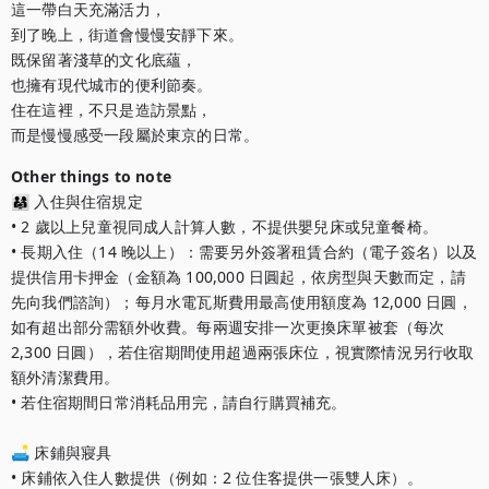
這一帶白天充滿活力，

到了晚上，街道會慢慢安靜下來。

既保留著淺草的文化底蘊，

也擁有現代城市的便利節奏。

住在這裡，不只是造訪景點，

而是慢慢感受一段屬於東京的日常。
Other things to note
👨‍👩‍👧 入住與住宿規定

• 2 歲以上兒童視同成人計算人數，不提供嬰兒床或兒童餐椅。

• 長期入住（14 晚以上）：需要另外簽署租賃合約（電子簽名）以及
提供信用卡押金（金額為 100,000 日圓起，依房型與天數而定，請
先向我們諮詢）；每月水電瓦斯費用最高使用額度為 12,000 日圓，
如有超出部分需額外收費。每兩週安排一次更換床單被套（每次 
2,300 日圓），若住宿期間使用超過兩張床位，視實際情況另行收取
額外清潔費用。

• 若住宿期間日常消耗品用完，請自行購買補充。

🛋️ 床鋪與寢具

• 床鋪依入住人數提供（例如：2 位住客提供一張雙人床）。
