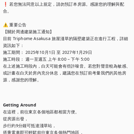
❗ 若您無法同意以上規定，請勿預訂本房源。感謝您的理解與配
合。

⚠️ 重要公告

【關於周邊建築施工通知】

目前 Triphome Asakusa 旅屋淺草的隔壁建築正在進行工程，詳細
資訊如下：

施工期間： 2025年10月1日 至 2027年1月29日

施工時段： 週一至週五 上午 8:00 – 下午 5:00 

在上述施工時段內，白天可能會有些許噪音。若您對聲音較為敏感、
或計畫在白天於房內充分休息，建議您在預訂前考量我們的其他房
源，感謝您的理解。

Getting Around
在這裡，前往東京各個地區都相當方便。

從房源出發，

步行約9分鐘可抵達淺草站，

搭乘電車即可輕鬆前往東京多個熱門地區，
