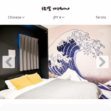
Chinese
JPY ¥
Terms