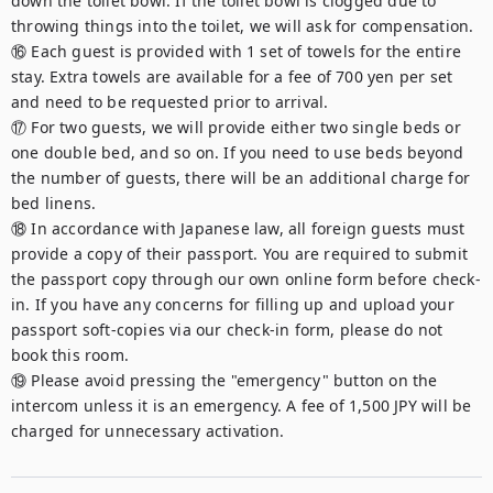
down the toilet bowl. If the toilet bowl is clogged due to 
throwing things into the toilet, we will ask for compensation.

⑯ Each guest is provided with 1 set of towels for the entire 
stay. Extra towels are available for a fee of 700 yen per set 
and need to be requested prior to arrival.

⑰ For two guests, we will provide either two single beds or 
one double bed, and so on. If you need to use beds beyond 
the number of guests, there will be an additional charge for 
bed linens.

⑱ In accordance with Japanese law, all foreign guests must 
provide a copy of their passport. You are required to submit 
the passport copy through our own online form before check-
in. If you have any concerns for filling up and upload your 
passport soft-copies via our check-in form, please do not 
book this room.

⑲ Please avoid pressing the "emergency" button on the 
intercom unless it is an emergency. A fee of 1,500 JPY will be 
charged for unnecessary activation.