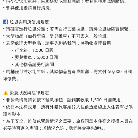
• 請小心使用家具，禁止移動或重新擺設；若有損壞須照價賠償。

• 餐具使用後請自行清洗。

🚮 垃圾與廁所使用規定

• 請確實進行垃圾分類；若需自行丟棄垃圾，請將垃圾袋確實綁緊。

• 大型物品（如行李箱、嬰兒推車）不可丟入一般垃圾。

• 若需處理大型物品，請事先聯絡我們，將酌收處理費用：

　　- 行李箱：1,500 日圓

　　- 嬰兒推車：5,000 日圓

　　- 其他物品請另行詢問

• 馬桶僅可沖水衛生紙，其餘物品會造成阻塞，需支付 50,000 日圓
維修費。

⚠️ 緊急狀況與法律規定

• 非緊急情況請勿按下緊急按鈕，誤觸將收取 1,500 日圓費用。

• 依日本法律規定，所有外籍旅客須於入住前透過線上入住表單提供
護照影本。

• 為了安全、維修或緊急情況之需要，旅客同意本住宿之授權人員在
必要時可進入房間；若情況允許，我們將會事先通知。
