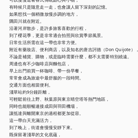
有時候只是隨意走一走，也會讓人留下深刻的記憶。

如果想找一個稍微放慢步調的地方，

隅田川就在附近。

沿著河岸散步，是許多旅客喜歡的行程，

到了櫻花季，更是非常適合拍照與欣賞季節風景。

日常生活所需在這一帶也非常方便。

附近有藥妝店、便利商店，以及知名的唐吉訶德（Don Quijote），
不論是補貨、購物，或是臨時需要什麼，都不太需要特別繞遠。

周邊也有不少咖啡店與麵包店，

早上出門前買一杯咖啡、帶一份早餐，

常常會成為旅途中最舒服的一段時間。

交通方面也相當便利。

淺草站約9分鐘距離，

可輕鬆前往上野、秋葉原與東京晴空塔等熱門地區，

同時也能順暢連接成田與羽田機場，

讓抵達與離開東京的過程都更加從容。

這一帶白天充滿活力，

到了晚上，街道會慢慢安靜下來。

既保留著淺草的文化底蘊，
