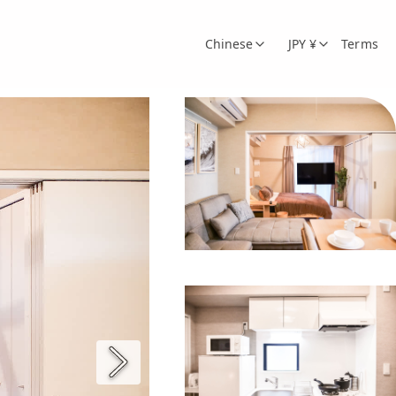
Chinese
JPY ¥
Terms