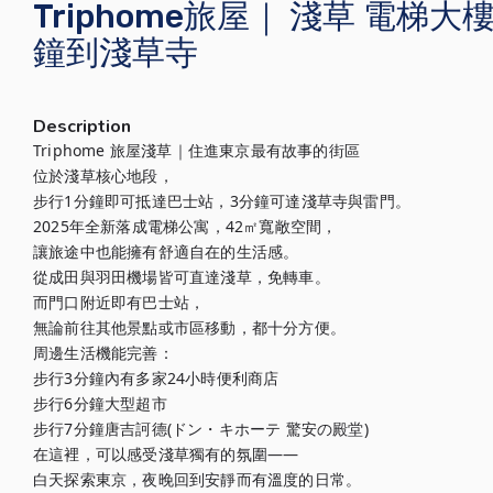
Triphome旅屋｜ 淺草 電梯
鐘到淺草寺
Description
Triphome 旅屋淺草｜住進東京最有故事的街區

位於淺草核心地段，

步行1分鐘即可抵達巴士站，3分鐘可達淺草寺與雷門。

2025年全新落成電梯公寓，42㎡寬敞空間，

讓旅途中也能擁有舒適自在的生活感。

從成田與羽田機場皆可直達淺草，免轉車。

而門口附近即有巴士站，

無論前往其他景點或市區移動，都十分方便。

周邊生活機能完善：

步行3分鐘內有多家24小時便利商店

步行6分鐘大型超市

步行7分鐘唐吉訶德(ドン・キホーテ 驚安の殿堂)

在這裡，可以感受淺草獨有的氛圍——

白天探索東京，夜晚回到安靜而有溫度的日常。