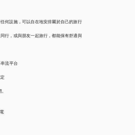
用任何設施，可以自在地安排屬於自己的旅行
人同行，或與朋友一起旅行，都能保有舒適與
 等串流平台

定

。

電
