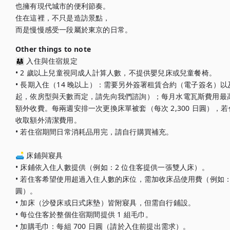
也擁有現代城市的便利節奏。

住在這裡，不只是造訪景點，

而是慢慢感受一段屬於東京的日常。
Other things to note
👨‍👩‍👧 入住與住宿規定

• 2 歲以上兒童視同成人計算人數，不提供嬰兒床或兒童餐椅。

• 長期入住（14 晚以上）：需要另外簽署租賃合約（電子簽名）以及提
起，依房型與天數而定，請先向我們諮詢）；每月水電瓦斯費用最高使
額外收費。每兩週安排一次更換床單被套（每次 2,300 日圓）
收取額外清潔費用。

• 若住宿期間日常消耗品用完，請自行購買補充。

🛋️ 床鋪與寢具

• 床鋪依入住人數提供（例如：2 位住客提供一張雙人床）。

• 若住客希望使用超過入住人數的床位，需加收床品使用費（例如：2 位
圓）。

• 加床（沙發床或日式床墊）皆附寢具，但需自行鋪設。

• 每位住客於整個住宿期間提供 1 組毛巾。

• 加購毛巾：每組 700 日圓（請於入住前提出需求）。
