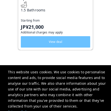
1.5 Bathrooms
Starting from
JP¥21,000
Additional charges may apply
View deal
This website uses cookies. We use cookies to personalise
Triphome 旅屋
content and ads, to provide social media features and to
2-chōme-13-6 Ōkubo, Shinjuku City, Tokyo 169-0072日本
analyse our traffic. We also share information about your
use of our site with our social media, advertising and
service@triphome.jp
analytics partners who may combine it with other
+81 8025260247
information that you've provided to them or that they've
collected from your use of their services.
Privacy Policy