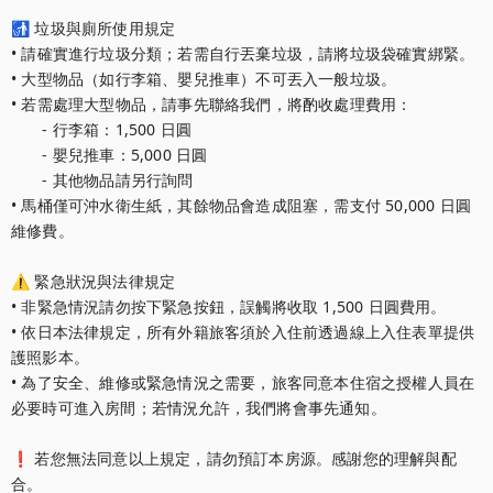
🚮 垃圾與廁所使用規定

• 請確實進行垃圾分類；若需自行丟棄垃圾，請將垃圾袋確實綁緊。

• 大型物品（如行李箱、嬰兒推車）不可丟入一般垃圾。

• 若需處理大型物品，請事先聯絡我們，將酌收處理費用：

　　- 行李箱：1,500 日圓

　　- 嬰兒推車：5,000 日圓

　　- 其他物品請另行詢問

• 馬桶僅可沖水衛生紙，其餘物品會造成阻塞，需支付 50,000 日圓
維修費。

⚠️ 緊急狀況與法律規定

• 非緊急情況請勿按下緊急按鈕，誤觸將收取 1,500 日圓費用。

• 依日本法律規定，所有外籍旅客須於入住前透過線上入住表單提供
護照影本。

• 為了安全、維修或緊急情況之需要，旅客同意本住宿之授權人員在
必要時可進入房間；若情況允許，我們將會事先通知。

❗ 若您無法同意以上規定，請勿預訂本房源。感謝您的理解與配
合。
