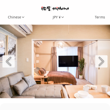
Chinese
JPY ¥
Terms