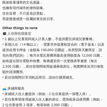
既保留著淺草的文化底蘊，

也擁有現代城市的便利節奏。

住在這裡，不只是造訪景點，

而是慢慢感受一段屬於東京的日常。
Other things to note
👨‍👩‍👧 入住與住宿規定

• 2 歲以上兒童視同成人計算人數，不提供嬰兒床或兒童餐椅。

• 長期入住（14 晚以上）：需要另外簽署租賃合約（電子簽名）以及
提供信用卡押金（金額為 100,000 日圓起，依房型與天數而定，請
先向我們諮詢）；每月水電瓦斯費用最高使用額度為 12,000 日圓，
如有超出部分需額外收費。每兩週安排一次更換床單被套（每次 
2,300 日圓），若住宿期間使用超過兩張床位，視實際情況另行收取
額外清潔費用。

• 若住宿期間日常消耗品用完，請自行購買補充。

🛋️ 床鋪與寢具

• 床鋪依入住人數提供（例如：2 位住客提供一張雙人床）。

• 若住客希望使用超過入住人數的床位，需加收床品使用費（例如：
2 位住客使用 2 張床，每張加收 2,000 日圓）。
