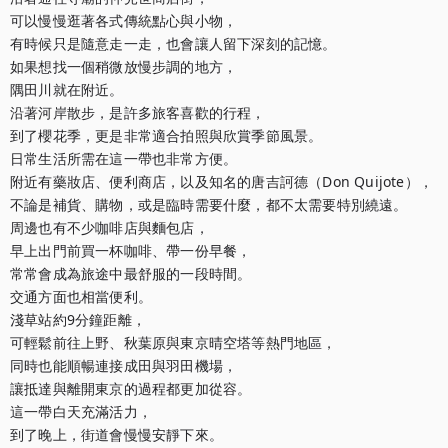
可以慢慢逛著各式傳統點心與小物，

有時候只是隨意走一走，也會讓人留下深刻的記憶。

如果想找一個稍微放慢步調的地方，

隅田川就在附近。

沿著河岸散步，是許多旅客喜歡的行程，

到了櫻花季，更是非常適合拍照與欣賞季節風景。

日常生活所需在這一帶也非常方便。

附近有藥妝店、便利商店，以及知名的唐吉訶德（Don Quijote），

不論是補貨、購物，或是臨時需要什麼，都不太需要特別繞遠。

周邊也有不少咖啡店與麵包店，

早上出門前買一杯咖啡、帶一份早餐，

常常會成為旅途中最舒服的一段時間。

交通方面也相當便利。

淺草站約9分鐘距離，

可輕鬆前往上野、秋葉原與東京晴空塔等熱門地區，

同時也能順暢連接成田與羽田機場，

讓抵達與離開東京的過程都更加從容。

這一帶白天充滿活力，

到了晚上，街道會慢慢安靜下來。
