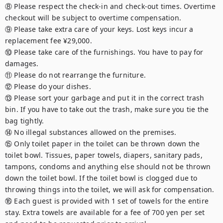
⑧ Please respect the check-in and check-out times. Overtime 
checkout will be subject to overtime compensation.

⑨ Please take extra care of your keys. Lost keys incur a 
replacement fee ¥29,000.

⑩ Please take care of the furnishings. You have to pay for 
damages.

⑪ Please do not rearrange the furniture.

⑫ Please do your dishes.

⑬ Please sort your garbage and put it in the correct trash 
bin. If you have to take out the trash, make sure you tie the 
bag tightly.

⑭ No illegal substances allowed on the premises.

⑮ Only toilet paper in the toilet can be thrown down the 
toilet bowl. Tissues, paper towels, diapers, sanitary pads, 
tampons, condoms and anything else should not be thrown 
down the toilet bowl. If the toilet bowl is clogged due to 
throwing things into the toilet, we will ask for compensation.

⑯ Each guest is provided with 1 set of towels for the entire 
stay. Extra towels are available for a fee of 700 yen per set 