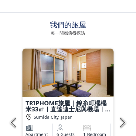
我們的旅屋
每一間都值得探訪
TRIPHOME旅屋｜錦糸町榻榻
米33㎡｜直達迪士尼與機場｜
一樓便利｜車站6分鐘
Sumida City, Japan
Apartment
6 Guests
1 Bedroom