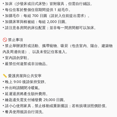
• 加床（沙發床或日式床墊）皆附寢具，但需自行鋪設。

• 每位住客於整個住宿期間提供 1 組毛巾。

• 加購毛巾：每組 700 日圓（請於入住前提出需求）。

• 加購床單與棉被組：每組 2,000 日圓。

• 請注意各房間的床位配置；並非每一間房間都可以加床。

🚫 禁止事項

• 禁止舉辦派對或活動、攜帶寵物、吸菸（包含室內、陽台、建築物
內及周邊街道）、以及未登記住客進入。

• 室內請勿穿鞋。

• 嚴禁任何違禁或非法物品。

📏 愛護房屋與公共安寧

• 晚上 9:00 後請保持安靜。

• 外出時請關閉冷暖氣。

• 延遲退房將產生額外費用。

• 鑰匙遺失需支付補發費 29,000 日圓。

• 請小心使用家具，禁止移動或重新擺設；若有損壞須照價賠償。

• 餐具使用後請自行清洗。
