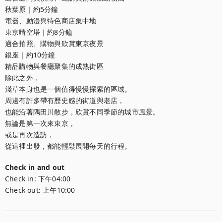
秋葉原｜約5分鐘

電器、動漫與特色商店集中地

東京晴空塔｜約8分鐘

適合拍照、購物與欣賞東京夜景

銀座｜約10分鐘

精品購物與餐廳聚集的成熟街區

除此之外，

淺草本身也是一個值得慢慢探索的區域。

周邊有許多帶有歷史感的街道與老店，

也能沿著隅田川散步，欣賞不同季節的城市風景。

無論是第一次來東京，

或是再次造訪，

從這裡出發，都能輕鬆展開每天的行程。
Check in and out
Check in:
下午04:00
Check out:
上午10:00