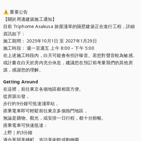
⚠️ 重要公告

【關於周邊建築施工通知】

目前 Triphome Asakusa 旅屋淺草的隔壁建築正在進行工程，詳細
資訊如下：

施工期間： 2025年10月1日 至 2027年1月29日

施工時段： 週一至週五 上午 8:00 – 下午 5:00 

在上述施工時段內，白天可能會有些許噪音。若您對聲音較為敏感、
或計畫在白天於房內充分休息，建議您在預訂前考量我們的其他房
源，感謝您的理解。
Getting Around
在這裡，前往東京各個地區都相當方便。

從房源出發，

步行約9分鐘可抵達淺草站，

搭乘電車即可輕鬆前往東京多個熱門地區，

無論是購物、觀光，或安排一日行程，都十分順暢。

搭乘電車可快速抵達：

上野｜約3分鐘

適合逛阿美橫町、造訪美術館或動物園
