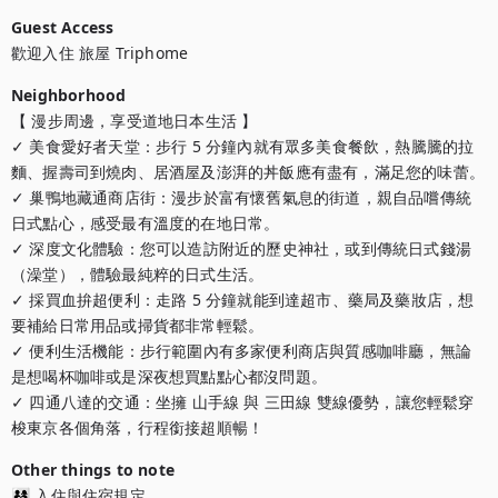
Guest Access
歡迎入住 旅屋 Triphome
Neighborhood
【 漫步周邊，享受道地日本生活 】

✓ 美食愛好者天堂：步行 5 分鐘內就有眾多美食餐飲，熱騰騰的拉
麵、握壽司到燒肉、居酒屋及澎湃的丼飯應有盡有，滿足您的味蕾。

✓ 巢鴨地藏通商店街：漫步於富有懷舊氣息的街道，親自品嚐傳統
日式點心，感受最有溫度的在地日常。

✓ 深度文化體驗：您可以造訪附近的歷史神社，或到傳統日式錢湯
（澡堂），體驗最純粹的日式生活。

✓ 採買血拚超便利：走路 5 分鐘就能到達超市、藥局及藥妝店，想
要補給日常用品或掃貨都非常輕鬆。

✓ 便利生活機能：步行範圍內有多家便利商店與質感咖啡廳，無論
是想喝杯咖啡或是深夜想買點點心都沒問題。

✓ 四通八達的交通：坐擁 山手線 與 三田線 雙線優勢，讓您輕鬆穿
梭東京各個角落，行程銜接超順暢！
Other things to note
👨‍👩‍👧 入住與住宿規定
