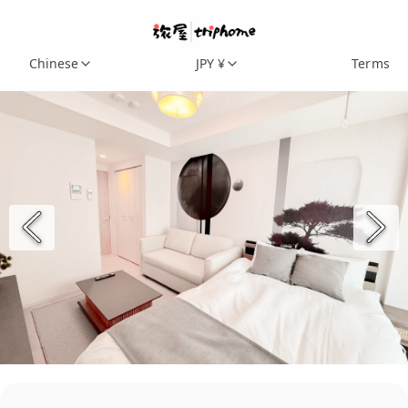
Chinese
JPY ¥
Terms