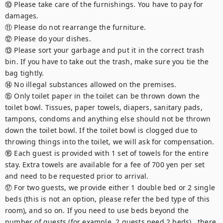
⑩ Please take care of the furnishings. You have to pay for 
damages.

⑪ Please do not rearrange the furniture.

⑫ Please do your dishes.

⑬ Please sort your garbage and put it in the correct trash 
bin. If you have to take out the trash, make sure you tie the 
bag tightly.

⑭ No illegal substances allowed on the premises.

⑮ Only toilet paper in the toilet can be thrown down the 
toilet bowl. Tissues, paper towels, diapers, sanitary pads, 
tampons, condoms and anything else should not be thrown 
down the toilet bowl. If the toilet bowl is clogged due to 
throwing things into the toilet, we will ask for compensation.

⑯ Each guest is provided with 1 set of towels for the entire 
stay. Extra towels are available for a fee of 700 yen per set 
and need to be requested prior to arrival.

⑰ For two guests, we provide either 1 double bed or 2 single 
beds (this is not an option, please refer the bed type of this 
room), and so on. If you need to use beds beyond the 
number of guests (for example, 2 guests need 2 beds) , there 