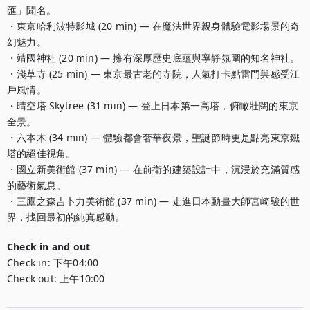
匯」聞名。

・東京哈利波特影城 (20 min) — 在魔法世界親身體驗電影場景的奇
幻魅力。

・靖國神社 (20 min) — 擁有深厚歷史底蘊與寧靜氛圍的知名神社。

・淺草寺 (25 min) — 東京最古老的寺院，人氣打卡點雷門與感受江
戶風情。

・晴空塔 Skytree (31 min) — 登上日本第一高塔，俯瞰壯闊的東京
全景。

・六本木 (34 min) — 體驗都會奢華夜景，聖誕節時更是點亮東京鐵
塔的絕佳視角。

・國立新美術館 (37 min) — 在前衛的建築設計中，沉浸於充滿質感
的藝術氣息。

・三鷹之森吉卜力美術館 (37 min) — 走進日本動畫大師宮崎駿的世
界，找回最初的純真感動。
Check in and out
Check in:
下午04:00
Check out:
上午10:00