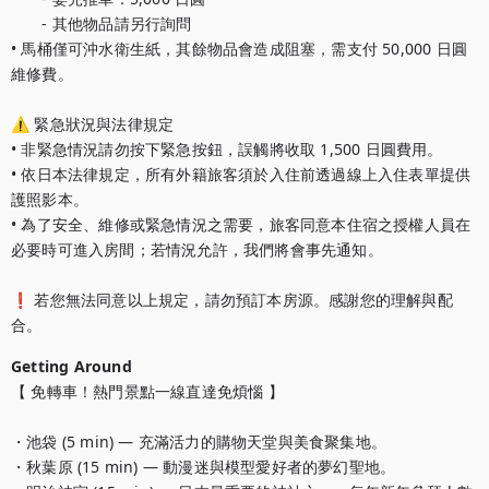
　　- 其他物品請另行詢問

• 馬桶僅可沖水衛生紙，其餘物品會造成阻塞，需支付 50,000 日圓
維修費。

⚠️ 緊急狀況與法律規定

• 非緊急情況請勿按下緊急按鈕，誤觸將收取 1,500 日圓費用。

• 依日本法律規定，所有外籍旅客須於入住前透過線上入住表單提供
護照影本。

• 為了安全、維修或緊急情況之需要，旅客同意本住宿之授權人員在
必要時可進入房間；若情況允許，我們將會事先通知。

❗ 若您無法同意以上規定，請勿預訂本房源。感謝您的理解與配
合。			
Getting Around
【 免轉車！熱門景點一線直達免煩惱 】

・池袋 (5 min) — 充滿活力的購物天堂與美食聚集地。

・秋葉原 (15 min) — 動漫迷與模型愛好者的夢幻聖地。
