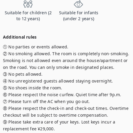
Suitable for children (2
Suitable for infants
to 12 years)
(under 2 years)
Additional rules
① No parties or events allowed.

② No smoking allowed. The room is completely non-smoking. 
Smoking is not allowed even around the house/apartment or 
on the road. You can only smoke in designated places.

③ No pets allowed.

④ No unregistered guests allowed staying overnight.

⑤ No shoes inside the room.

⑥ Please respect the noise curfew. Quiet time after 9p.m.

⑦ Please turn off the AC when you go out.

⑧ Please respect the check-in and check-out times. Overtime 
checkout will be subject to overtime compensation.

⑨ Please take extra care of your keys. Lost keys incur a 
replacement fee ¥29,000.
