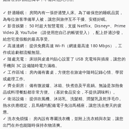
✓ 舒適睡眠： 房間內有一張舒適雙人床。為了確保您的睡眠品質，
為每位旅客準備單人被，讓您與旅伴互不干擾、安穩好眠。

✓ 影音娛樂： 50 吋超大智慧電視，支援 Netflix、Disney+、Prime 
Video 及 YouTube （請使用您自己的帳號登入），配上舒適沙發，
給您宅度假般的最高享受。

✓ 高速連網： 提供免費高速 Wi-Fi（網速最高達 180 Mbps），工
作或追劇都流暢無阻。

✓ 隨處充電： 床頭與桌邊均貼心設置了 USB 充電埠與插座，讓您的
手機與 3C 設備隨時電力滿格。

✓ 工作區域： 房內備有書桌，方便您在旅途中隨時記錄心情、學習
或處理工作。

✓ 齊全廚房： 備有微波爐、冰箱、快煮壺及平底鍋。無論是加熱食
品或料理餐點都非常方便。（基於食品安全，不提供調味料）。

✓ 衛浴設備： 提供吹風機、沐浴乳、洗髮精、潤髮乳及乾淨毛巾。
熱水供應穩定，且馬桶均配備電子免治馬桶座，讓您洗去整天的疲
憊。

✓ 洗衣免煩惱： 房內設有專屬洗衣機，並附上洗衣精與衣架，讓您
出門在外也能隨時保持衣物清爽。