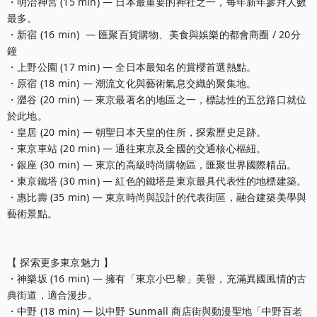
・明治神宮 (15 min) — 日本最重要的神社之一，每年新年參拜人數
最多。

・新宿 (16 min)  — 匯聚百貨購物、美食與娛樂的都會商圈 / 20分
鐘

・上野公園 (17 min) — 全日本最知名的賞櫻首選熱點。

・原宿 (18 min) — 潮流文化與藝術氣息交織的聚集地。

・澀谷 (20 min) — 東京最著名的地區之一，標誌性的五岔路口就位
於此地。

・皇居 (20 min) — 朝聖日本天皇的住所，探索歷史足跡。

・東京車站 (20 min) — 通往東京及全國的交通核心樞紐。

・銀座 (30 min) — 東京的高級時尚購物區，匯聚世界國際精品。

・東京鐵塔 (30 min) — 紅色的鐵塔是東京最具代表性的地標建築。

・惠比壽 (35 min) — 東京時尚與設計的代表街區，融合建築美學與
藝術景點。

【 探索更多東京魅力 】

・神樂坂 (16 min) — 擁有「東京小巴黎」美譽，充滿異國風情的古
典街道，適合漫步。

・中野 (18 min) — 以中野 Sunmall 商店街與動漫聖地「中野百老