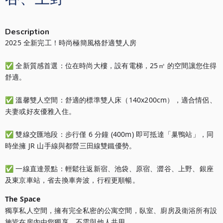
Description
2025 全新完工！時尚極簡風格舒適雙人房

✅ 全新質感首選：位在時尚大樓，設有電梯，25㎡ 的空間讓您住得
舒適。

✅ 溫馨雙人空間：舒適的標準雙人床（140x200cm），適合情侶、
夫妻或好友優雅入住。

✅ 雙線交匯地段：步行僅 6 分鐘 (400m) 即可抵達「巢鴨站」，同
時坐擁 JR 山手線與都營三田線雙鐵優勢。

✅ 一線直達景點：輕鬆往返新宿、池袋、原宿、澀谷、上野、銀座
及東京車站，省去換車奔波，行程更順暢。
The Space
獨享私人空間，擁有完全私密的公寓空間，臥室、廚房及衛浴所有設
施皆在房內由您獨享，不需與他人共用。
