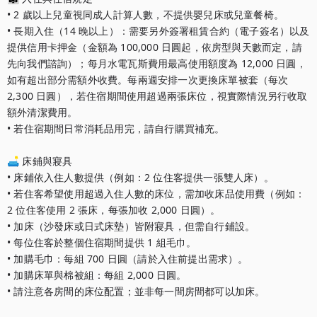
• 2 歲以上兒童視同成人計算人數，不提供嬰兒床或兒童餐椅。

• 長期入住（14 晚以上）：需要另外簽署租賃合約（電子簽名）以及
提供信用卡押金（金額為 100,000 日圓起，依房型與天數而定，請
先向我們諮詢）；每月水電瓦斯費用最高使用額度為 12,000 日圓，
如有超出部分需額外收費。每兩週安排一次更換床單被套（每次 
2,300 日圓），若住宿期間使用超過兩張床位，視實際情況另行收取
額外清潔費用。

• 若住宿期間日常消耗品用完，請自行購買補充。

🛋️ 床鋪與寢具

• 床鋪依入住人數提供（例如：2 位住客提供一張雙人床）。

• 若住客希望使用超過入住人數的床位，需加收床品使用費（例如：
2 位住客使用 2 張床，每張加收 2,000 日圓）。

• 加床（沙發床或日式床墊）皆附寢具，但需自行鋪設。

• 每位住客於整個住宿期間提供 1 組毛巾。

• 加購毛巾：每組 700 日圓（請於入住前提出需求）。

• 加購床單與棉被組：每組 2,000 日圓。

• 請注意各房間的床位配置；並非每一間房間都可以加床。
