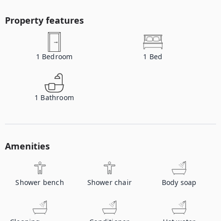
Property features
1
Bedroom
1
Bed
1
Bathroom
Amenities
Shower bench
Shower chair
Body soap