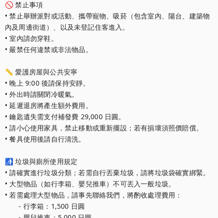
🚫 禁止事項

• 禁止舉辦派對或活動、攜帶寵物、吸菸（包含室內、陽台、建築物
內及周邊街道）、以及未登記住客進入。

• 室內請勿穿鞋。

• 嚴禁任何違禁或非法物品。

📏 愛護房屋與公共安寧

• 晚上 9:00 後請保持安靜。

• 外出時請關閉冷暖氣。

• 延遲退房將產生額外費用。

• 鑰匙遺失需支付補發費 29,000 日圓。

• 請小心使用家具，禁止移動或重新擺設；若有損壞須照價賠償。

• 餐具使用後請自行清洗。

🚮 垃圾與廁所使用規定

• 請確實進行垃圾分類；若需自行丟棄垃圾，請將垃圾袋確實綁緊。

• 大型物品（如行李箱、嬰兒推車）不可丟入一般垃圾。

• 若需處理大型物品，請事先聯絡我們，將酌收處理費用：

　　- 行李箱：1,500 日圓

　　- 嬰兒推車：5,000 日圓
