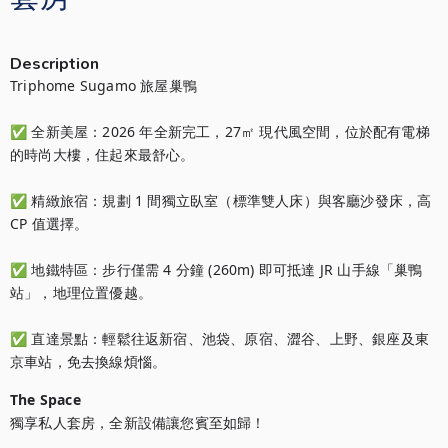
Description
Triphome Sugamo 旅屋巢鴨

✅ 全新美屋：2026 年全新完工，27㎡ 現代風空間，位於配有電梯
的時尚大樓，住起來最舒心。

✅ 精緻旅宿：規劃 1 間獨立臥室（標準雙人床）與客廳沙發床，高 
CP 值選擇。

✅ 地鐵特區：步行僅需 4 分鐘 (260m) 即可抵達 JR 山手線「巢鴨
站」，地理位置優越。

✅ 直達景點：輕鬆往返新宿、池袋、原宿、澀谷、上野、銀座及東
京車站，免去換線煩惱。
The Space
獨享私人套房，全新設備讓您賓至如歸！
