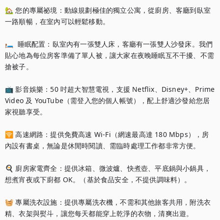
🏡 您的專屬祕境：動線規劃極佳的獨立公寓，從廚房、客廳到臥室
一路順暢，在室內可以輕鬆移動。

🛏  睡眠配置：臥室內有一張雙人床，客廳有一張雙人沙發床。我們
貼心地為每位房客準備了單人被，讓大家在夜晚睡眠互不干擾、不需
搶被子。

📺 影音娛樂：50 吋超大智慧電視，支援 Netflix、Disney+、Prime 
Video 及 YouTube（需登入您的個人帳號），配上舒適沙發給您居
家視聽享受。

🛜 高速網路：提供免費高速 Wi-Fi（網速最高達 180 Mbps），房
內設有書桌，無論是休閒時閱讀、需臨時處理工作都非常方便。

🍳 廚房家電齊全：提供冰箱、微波爐、快煮壺、平底鍋與小鍋具，
想煮宵夜或下廚都 OK。（基於食品安全，不提供調味料）。

🧺 專屬洗衣設施：提供專屬洗衣機，不需和其他旅客共用，附洗衣
精、衣架與熨斗，讓您每天都能穿上乾淨的衣物，清爽出遊。