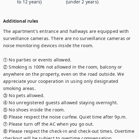
to 12 years)
(under 2 years)
Additional rules
The apartment's entrance and hallways are equipped with 
surveillance cameras. There are no surveillance cameras or 
noise monitoring devices inside the room.

① No parties or events allowed.

② Smoking is 100% not allowed in the room, balcony or 
anywhere on the property, even on the road outside. We 
appreciate your cooperation in using only designated 
smoking areas. 

③ No pets allowed.

④ No unregistered guests allowed staying overnight.

⑤ No shoes inside the room.

⑥ Please respect the noise curfew. Quiet time after 9p.m.

⑦ Please turn off the AC when you go out.

⑧ Please respect the check-in and check-out times. Overtime 
checkout will be subject to overtime compensation.
