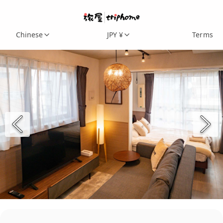
Chinese
JPY ¥
Terms