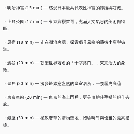
・明治神宮 (15 min) — 感受日本最具代表性神宮的靜謐與莊嚴。

・上野公園 (17 min) — 東京賞櫻首選，充滿人文氣息的美術館特
區。

・原宿 (18 min) — 走在潮流尖端，探索獨具風格的藝術小店與街
道。

・澀谷 (20 min) — 朝聖世界著名的「十字路口」，東京活力的象
徵。

・皇居 (20 min) — 漫步於綠意盎然的皇室居所，一窺歷史底蘊。

・東京車站 (20 min) — 東京的海上門戶，更是血拚伴手禮的絕佳去
處。

・銀座 (30 min) — 極致奢華的購物聖地，體驗時尚與優雅的最高指
標。
