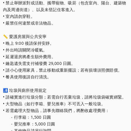
• 禁止舉辦派對或活動、攜帶寵物、吸菸（包含室內、陽台、建築物
內及周邊街道）、以及未登記住客進入。

• 室內請勿穿鞋。

• 嚴禁任何違禁或非法物品。

📏 愛護房屋與公共安寧

• 晚上 9:00 後請保持安靜。

• 外出時請關閉冷暖氣。

• 延遲退房將產生額外費用。

• 鑰匙遺失需支付補發費 29,000 日圓。

• 請小心使用家具，禁止移動或重新擺設；若有損壞須照價賠償。

• 餐具使用後請自行清洗。

🚮 垃圾與廁所使用規定

• 請確實進行垃圾分類；若需自行丟棄垃圾，請將垃圾袋確實綁緊。

• 大型物品（如行李箱、嬰兒推車）不可丟入一般垃圾。

• 若需處理大型物品，請事先聯絡我們，將酌收處理費用：

　　- 行李箱：1,500 日圓

　　- 嬰兒推車：5,000 日圓

　　- 其他物品請另行詢問
