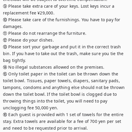
⑨ Please take extra care of your keys. Lost keys incur a 
replacement fee ¥29,000.

⑩ Please take care of the furnishings. You have to pay for 
damages.

⑪ Please do not rearrange the furniture.

⑫ Please do your dishes.

⑬ Please sort your garbage and put it in the correct trash 
bin. If you have to take out the trash, make sure you tie the 
bag tightly.

⑭ No illegal substances allowed on the premises.

⑮ Only toilet paper in the toilet can be thrown down the 
toilet bowl. Tissues, paper towels, diapers, sanitary pads, 
tampons, condoms and anything else should not be thrown 
down the toilet bowl. If the toilet bowl is clogged due to 
throwing things into the toilet, you will need to pay 
unclogging fee 50,000 yen.

⑯ Each guest is provided with 1 set of towels for the entire 
stay. Extra towels are available for a fee of 700 yen per set 
and need to be requested prior to arrival.
