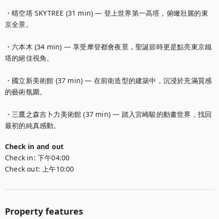
・晴空塔 SKYTREE (31 min) — 登上世界第一高塔，俯瞰壯麗的東
京全景。

・六本木 (34 min) — 享受摩登都會夜景，聖誕節時更是點亮東京鐵
塔的絕佳視角。

・國立新美術館 (37 min) — 在前衛造型的建築中，沉浸於充滿質感
的藝術氛圍。

・三鷹之森吉卜力美術館 (37 min) — 踏入宮崎駿的動畫世界，找回
最初的純真感動。
Check in and out
Check in:
下午04:00
Check out:
上午10:00
Property features