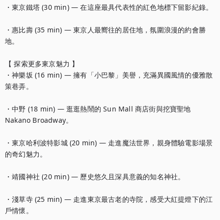
・東京鐵塔 (30 min) — 在這座最具代表性的紅色地標下留影紀錄。

・惠比壽 (35 min) — 東京人最嚮往的居住地，氛圍浪漫的約會勝
地。

【 探索更多東京魅力 】

・神樂坂 (16 min) — 擁有「小巴黎」美譽，充滿異國風情的優雅散
策巷弄。

・中野 (18 min) — 逛逛熱鬧的 Sun Mall 商店街與挖寶聖地 
Nakano Broadway。

・東京哈利波特影城 (20 min) — 走進魔法世界，親身體驗電影場景
的奇幻魅力。

・靖國神社 (20 min) — 歷史悠久且深具意義的知名神社。

・淺草寺 (25 min) — 走進東京最古老的寺院，感受大紅提燈下的江
戶情懷。
