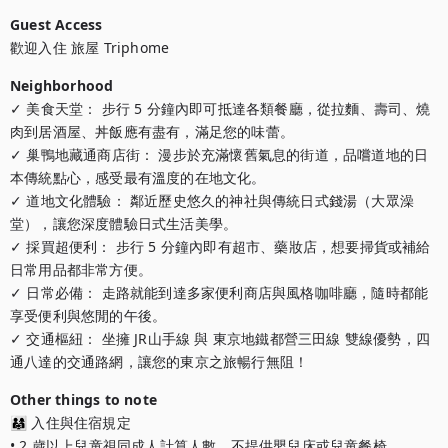
Guest Access
歡迎入住 旅屋 Triphome
Neighborhood
✓ 美食天堂： 步行 5 分鐘內即可抵達各類餐廳，從拉麵、壽司、燒
肉到居酒屋、丼飯應有盡有，滿足您的味蕾。

✓ 巢鴨地藏通商店街： 漫步於充滿懷舊氣息的街道，品嚐道地的日
本傳統點心，感受最有溫度的在地文化。

✓ 道地文化體驗： 鄰近歷史悠久的神社與傳統日式錢湯（大眾澡
堂），讓您深度體驗日式生活美學。

✓ 採買超便利： 步行 5 分鐘內即有超市、藥妝店，想要掃貨或補給
日常用品都非常方便。

✓ 日常必備： 走路就能到達多家便利商店與風格咖啡廳，隨時都能
享受便利與悠閒的午後。

✓ 交通樞紐： 坐擁 JR山手線 與 東京地鐵都營三田線 雙線優勢，四
通八達的交通路網，讓您的東京之旅暢行無阻！
Other things to note
👨‍👩‍👧 入住與住宿規定

• 2 歲以上兒童視同成人計算人數，不提供嬰兒床或兒童餐椅。
