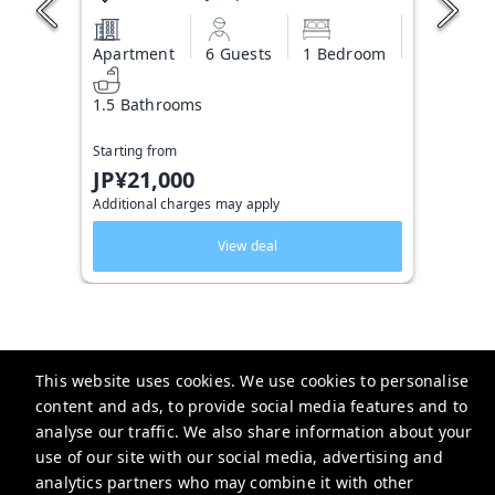
Apartment
6 Guests
1 Bedroom
1.5 Bathrooms
Starting from
JP¥21,000
Additional charges may apply
View deal
This website uses cookies. We use cookies to personalise
Triphome 旅屋
content and ads, to provide social media features and to
2-chōme-13-6 Ōkubo, Shinjuku City, Tokyo 169-0072日本
analyse our traffic. We also share information about your
use of our site with our social media, advertising and
service@triphome.jp
analytics partners who may combine it with other