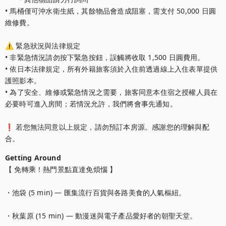
• 馬桶僅可沖水衛生紙，其餘物品會造成阻塞，需支付 50,000 日圓
維修費。

⚠️ 緊急狀況與法律規定

• 非緊急情況請勿按下緊急按鈕，誤觸將收取 1,500 日圓費用。

• 依日本法律規定，所有外籍旅客須於入住前透過線上入住表單提供
護照影本。

• 為了安全、維修或緊急情況之需要，旅客同意本住宿之授權人員在
必要時可進入房間；若情況允許，我們將會事先通知。

❗ 若您無法同意以上規定，請勿預訂本房源。感謝您的理解與配
合。			
Getting Around
【 免轉乘！熱門景點直達免煩惱 】

・池袋 (5 min) — 匯集流行百貨與各路美食的人氣樞紐。

・秋葉原 (15 min) — 動漫迷與電子產品愛好者的朝聖天堂。
