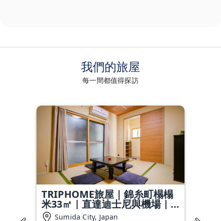
我們的旅屋
每一間都值得探訪
TRIPHOME旅屋｜錦糸町榻榻
米33㎡｜直達迪士尼與機場｜
一樓便利｜車站6分鐘
Sumida City, Japan