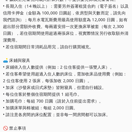
• 長期入住（14 晚以上）：需要另外簽署租賃合約（電子簽名）以及
信用卡押金（金額為 100,000 日圓起，依房型與天數而定，請先向
我們諮詢）；每月水電瓦斯費用最高使用額度為 12,000 日圓，如有
超出部分需額外收費。每兩週安排一次更換床單被套（每次 2,300 
日圓），若住宿期間使用超過兩張床位，視實際情況另行收取額外清
潔費用。

• 若住宿期間日常消耗品用完，請自行購買補充。

🛋️ 床鋪與寢具

• 床鋪依入住人數提供（例如：2 位住客提供一張雙人床）。

• 若住客希望使用超過入住人數的床位，需加收床品使用費（例如：
2 位住客使用 2 張床，每張加收 2,000 日圓）。

• 加床（沙發床或日式床墊）皆附寢具，但需自行鋪設。

• 每位住客於整個住宿期間提供 1 組毛巾。

• 加購毛巾：每組 700 日圓（請於入住前提出需求）。

• 加購床單與棉被組：每組 2,000 日圓。

• 請注意各房間的床位配置；並非每一間房間都可以加床。

🚫 禁止事項
